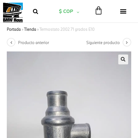
$ COP
Portada
»
Tienda
»
Termostato 2002 71 grados E10
Producto anterior
Siguiente producto
🔍