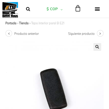
$ COP
Portada
»
Tienda
»
Tapa interior paral B E21
Producto anterior
Siguiente producto
🔍