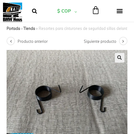
$ COP
Portada
»
Tienda
»
Resortes para cinturones de seguridad sillas delantera
Producto anterior
Siguiente producto
🔍