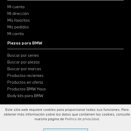
Mi cuenta
Mi dirección
Mis favoritos
Mis pedidos
Mi carrito
Piezas para BMW
Buscar por series
Buscar por piezas
Buscar por marcas
Productos recientes
Productos en oferta
Productos BMW Haus
Body kits para BMW
Este sitio web requiere cookies para proporcionar todas sus funciones. Para
obtener más información sobre los datos que contienen las cookies, consulte
nuestra página de
Política de privacidad
.