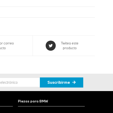
r correo
Twitea este
ucto
producto
Suscribirme
Piezas para BMW