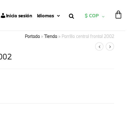
Inicia sesión
Idiomas
$ COP
Portada
»
Tienda
»
Parrilla central frontal 2002
2002