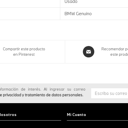
Usado
BMW Genuino
Compartir este producto
Recomendar po
en Pinterest
este prod
formación de interés. Al ingresar su correo
de privacidad y tratamiento de datos personales
.
Nosotros
Mi Cuenta