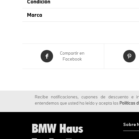
Condición
Marca
Compartir en
Facebook
Recibe notificaciones, cupones de descuento e in
entendemos que usted ha leído y acepta las
Políticas 
BMW Haus
Sobre 