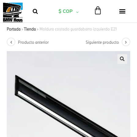
$ COP
Portada
»
Tienda
»
Moldura costado guardabarro izquierdo E21
Producto anterior
Siguiente producto
🔍