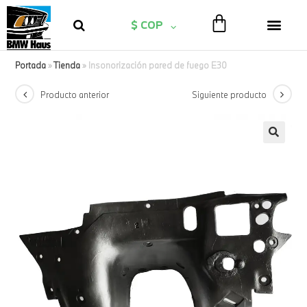
$ COP
Portada
»
Tienda
»
Insonorización pared de fuego E30
Producto anterior
Siguiente producto
🔍