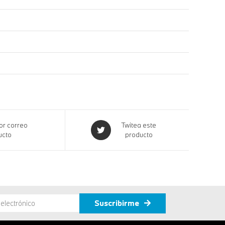
r correo
Twitea este
ucto
producto
Suscribirme