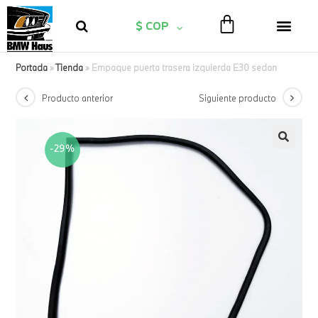
$ COP
Portada
»
Tienda
»
Empaque puerta trasera izquierda E30 sedan
Producto anterior
Siguiente producto
-29%
🔍