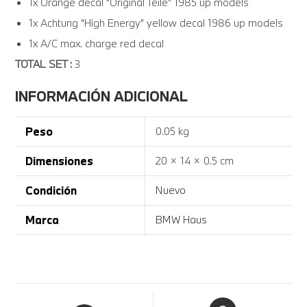
1x Orange decal “Original Teile” 1985 up models
1x Achtung “High Energy” yellow decal 1986 up models
1x A/C max. charge red decal
TOTAL SET :
3
INFORMACIÓN ADICIONAL
Peso
0.05 kg
Dimensiones
20 × 14 × 0.5 cm
Condición
Nuevo
Marca
BMW Haus