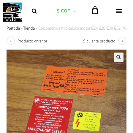
$ COP
Portada
»
Tienda
»
Calcomanías habitáculo motor E24 E28 E30 E32 (Mode
Producto anterior
Siguiente producto
🔍