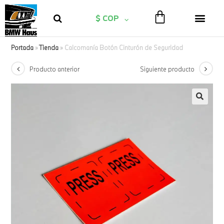
$ COP
Portada
»
Tienda
»
Calcomanía Botón Cinturón de Seguridad
Producto anterior
Siguiente producto
🔍